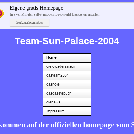
Eigene gratis Homepage!
In zwei Minuten selbst mit dem Beepworld-Baukasten erstellen.
Jetzt kostenlos anmelden
Team-Sun-Palace-2004
Home
diefotosdersaison
dasteam2004
dashotel
dasgaestebuch
dienews
Impressum
llkommen auf der offiziellen homepage vom